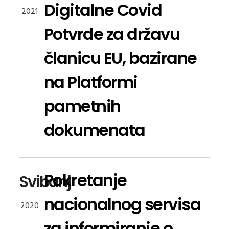
Digitalne Covid
2021
Potvrde za državu
članicu EU, bazirane
na Platformi
pametnih
dokumenata
Pokretanje
Svibanj
nacionalnog servisa
2020
za informiranje o