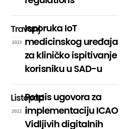
Isporuka IoT
Travanj
medicinskog uređaja
2023
za kliničko ispitivanje
korisniku u SAD-u
Potpis ugovora za
Listopad
implementaciju ICAO
2022
Vidljivih digitalnih